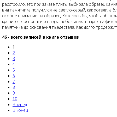
расстроило, это при заказе плиты выбирала образец камня
вид памятника получился не светло-серый, как хотели, а 
особое внимание на образец. Хотелось бы, чтобы об этом
крепится к основанию на два небольших штырька и фикси
памятника до основания пьедестала. Как долго продержит
46 - всего записей в книге отзывов
1
2
3
4
5
6
7
8
9
10
Вперёд
В конец