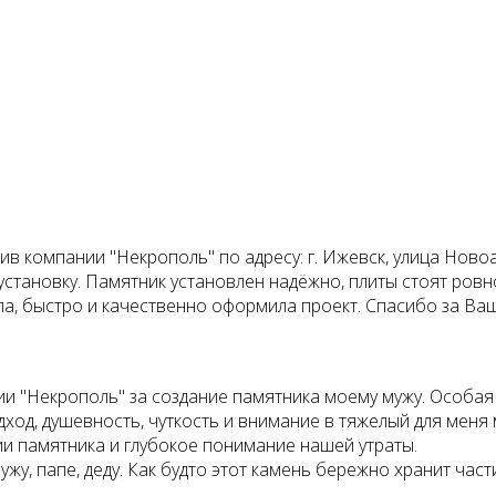
в компании "Некрополь" по адресу: г. Ижевск, улица Новоа
 установку. Памятник установлен надёжно, плиты стоят ро
а, быстро и качественно оформила проект. Спасибо за Ваш
 "Некрополь" за создание памятника моему мужу. Особая
од, душевность, чуткость и внимание в тяжелый для меня
ии памятника и глубокое понимание нашей утраты.
у, папе, деду. Как будто этот камень бережно хранит част