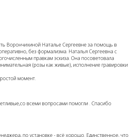
ость Ворончихиной Наталье Сергеевне за помощь в
оперативно, без формализма. Наталья Сергеевна с
огочисленным правкам эскиза. Она посоветовала
 внимательная (розы как живые), исполнение гравировки
простой момент.
иветливые,со всеми вопросами помогли . Спасибо
неджера, по установке - всё хорошо. Единственное, что