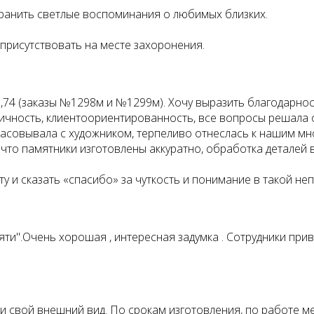
хранить светлые воспоминания о любимых близких.
 присутствовать на месте захоронения.
я,74 (заказы №1298м и №1299м). Хочу выразить благодарн
тичность, клиентоориентированность, все вопросы решала 
асовывала с художником, терпеливо отнеслась к нашим мн
, что памятники изготовлены аккуратно, обработка деталей
у и сказать «спасибо» за чуткость и понимание в такой не
яти".Очень хорошая , интересная задумка . Сотрудники пр
и свой внешний вид. По срокам изготовления, по работе ме