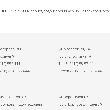
 памятник на зимний период водонепроницаемым материалом, особ
могорова, 70Б
ул. Молодежная, 74
"Ковчег")
(ост. «Спортивная»)
3412) 552-444
Тел: 8 (3412) 55-57-44
.: 8(901)865-24-44
Сотовый: 8-901-865-57-44
сима Горького, 53
ул. Ворошилова, 53
Пирожковая", Дом Бодалева)
(ост. "Корпорация Центр")